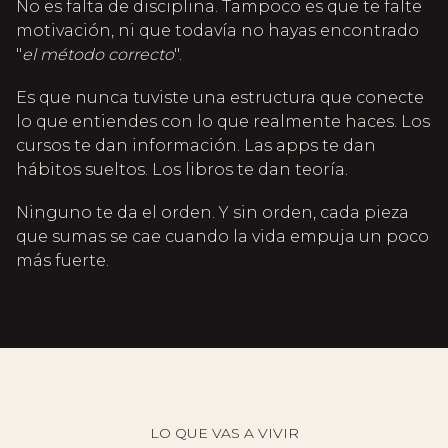
No es falta de disciplina. Tampoco es que te falte
motivación, ni que todavía no hayas encontrado
"
el método correcto
".
Es que nunca tuviste una estructura que conecte
lo que entiendes con lo que realmente haces. Los
cursos te dan información. Las apps te dan
hábitos sueltos. Los libros te dan teoría.
Ninguno te da el orden. Y sin orden, cada pieza
que sumas se cae cuando la vida empuja un poco
más fuerte.
LO QUE VAS A VIVIR