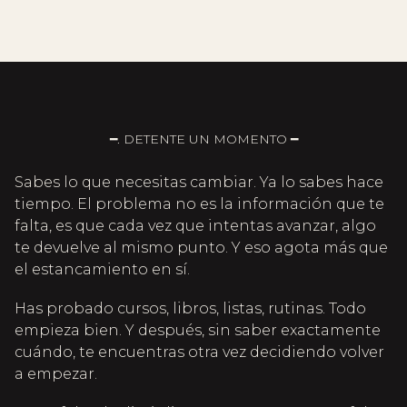
━. DETENTE UN MOMENTO ━
Sabes lo que necesitas cambiar. Ya lo sabes hace
tiempo. El problema no es la información que te
falta, es que cada vez que intentas avanzar, algo
te devuelve al mismo punto. Y eso agota más que
el estancamiento en sí.
Has probado cursos, libros, listas, rutinas. Todo
empieza bien. Y después, sin saber exactamente
cuándo, te encuentras otra vez decidiendo volver
a empezar.