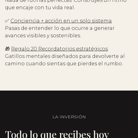
Nada de rutinas perfectas. Construyes un ritmo
que encaje con tu vida real.
✅
Conciencia + acción en un solo sistema
Pasas de entender lo que ocurre a generar
avances visibles y sostenibles.
🎁
Regalo 20 Recordatorios estratégicos
Gatillos mentales diseñados para devolverte al
camino cuando sientas que pierdes el rumbo.
LA INVERSIÓN
Todo lo que recibes hoy